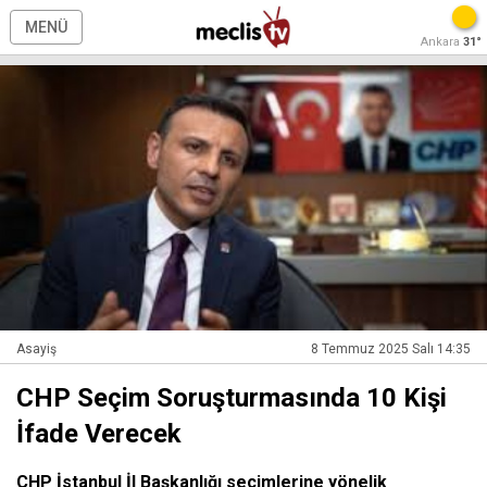
MENÜ
Ankara
31°
Asayiş
8 Temmuz 2025 Salı 14:35
CHP Seçim Soruşturmasında 10 Kişi
İfade Verecek
CHP İstanbul İl Başkanlığı seçimlerine yönelik