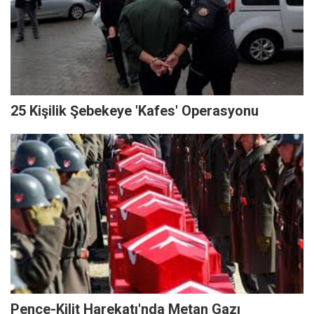
25 Kişilik Şebekeye 'Kafes' Operasyonu
Pençe-Kilit Harekatı'nda Metan Gazı