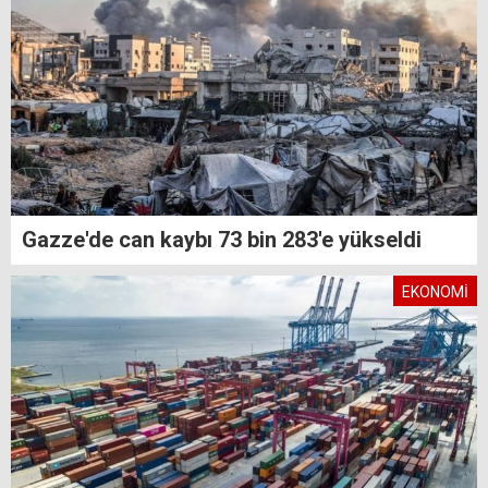
Gazze'de can kaybı 73 bin 283'e yükseldi
EKONOMİ