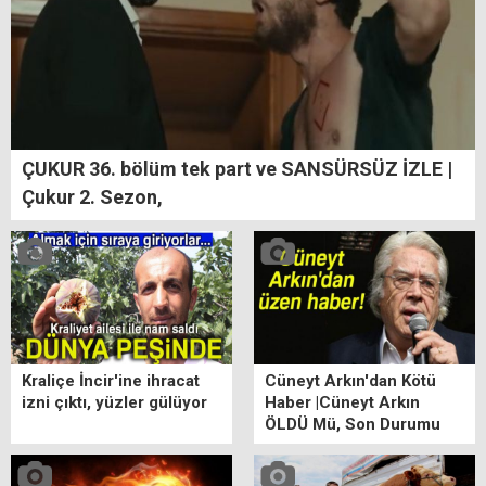
ÇUKUR 36. bölüm tek part ve SANSÜRSÜZ İZLE |
Çukur 2. Sezon,
Kraliçe İncir'ine ihracat
Cüneyt Arkın'dan Kötü
izni çıktı, yüzler gülüyor
Haber |Cüneyt Arkın
ÖLDÜ Mü, Son Durumu
ne? Cüneyt Arkın Kimdir?