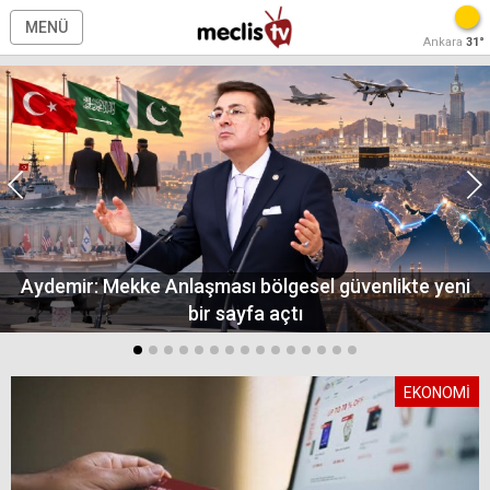
MENÜ
Ankara
31°
Aydemir: Mekke Anlaşması bölgesel güvenlikte yeni
bir sayfa açtı
EKONOMİ