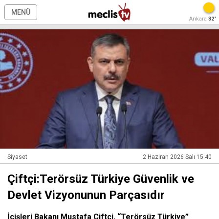
MENÜ
Ankara
32°
Siyaset
2 Haziran 2026 Salı 15:40
Çiftçi:Terörsüz Türkiye Güvenlik ve
Devlet Vizyonunun Parçasıdır
İçişleri Bakanı Mustafa Çiftçi, “Terörsüz Türkiye”