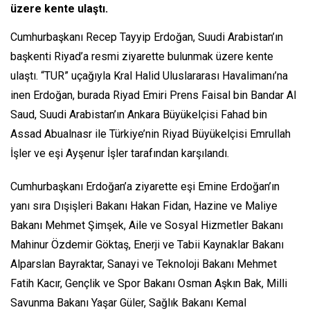
üzere kente ulaştı.
Cumhurbaşkanı Recep Tayyip Erdoğan, Suudi Arabistan’ın
başkenti Riyad’a resmi ziyarette bulunmak üzere kente
ulaştı. “TUR” uçağıyla Kral Halid Uluslararası Havalimanı’na
inen Erdoğan, burada Riyad Emiri Prens Faisal bin Bandar Al
Saud, Suudi Arabistan’ın Ankara Büyükelçisi Fahad bin
Assad Abualnasr ile Türkiye’nin Riyad Büyükelçisi Emrullah
İşler ve eşi Ayşenur İşler tarafından karşılandı.
Cumhurbaşkanı Erdoğan’a ziyarette eşi Emine Erdoğan’ın
yanı sıra Dışişleri Bakanı Hakan Fidan, Hazine ve Maliye
Bakanı Mehmet Şimşek, Aile ve Sosyal Hizmetler Bakanı
Mahinur Özdemir Göktaş, Enerji ve Tabii Kaynaklar Bakanı
Alparslan Bayraktar, Sanayi ve Teknoloji Bakanı Mehmet
Fatih Kacır, Gençlik ve Spor Bakanı Osman Aşkın Bak, Milli
Savunma Bakanı Yaşar Güler, Sağlık Bakanı Kemal