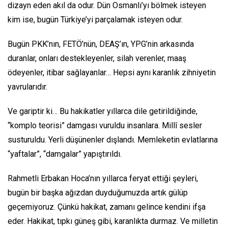
dizayn eden akıl da odur. Dün Osmanlı’yı bölmek isteyen
kim ise, bugün Türkiye’yi parçalamak isteyen odur.
Bugün PKK’nın, FETÖ’nün, DEAŞ’ın, YPG’nin arkasında
duranlar, onları destekleyenler, silah verenler, maaş
ödeyenler, itibar sağlayanlar… Hepsi aynı karanlık zihniyetin
yavrularıdır.
Ve gariptir ki… Bu hakikatler yıllarca dile getirildiğinde,
“komplo teorisi” damgası vuruldu insanlara. Millî sesler
susturuldu. Yerli düşünenler dışlandı. Memleketin evlatlarına
“yaftalar”, “damgalar” yapıştırıldı.
Rahmetli Erbakan Hoca’nın yıllarca feryat ettiği şeyleri,
bugün bir başka ağızdan duyduğumuzda artık gülüp
geçemiyoruz. Çünkü hakikat, zamanı gelince kendini ifşa
eder. Hakikat, tıpkı güneş gibi, karanlıkta durmaz. Ve milletin