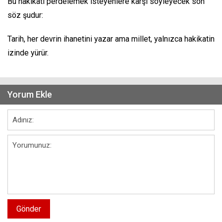
Bu hakikati perdelemek isteyenlere karşı söyleyecek son
söz şudur:
Tarih, her devrin ihanetini yazar ama millet, yalnızca hakikatin
izinde yürür.
Yorum Ekle
Gönder