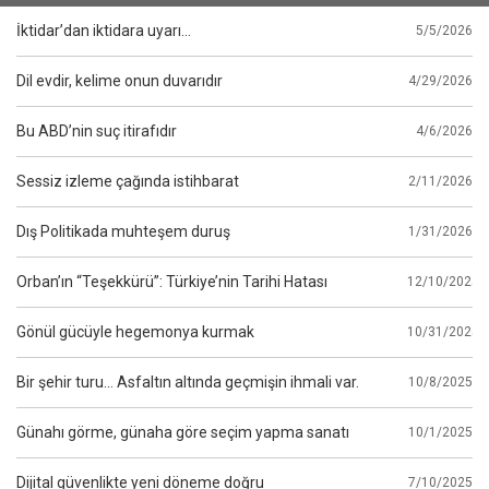
İktidar’dan iktidara uyarı…
5/5/2026
Dil evdir, kelime onun duvarıdır
4/29/2026
Bu ABD’nin suç itirafıdır
4/6/2026
Sessiz izleme çağında istihbarat
2/11/2026
Dış Politikada muhteşem duruş
1/31/2026
Orban’ın “Teşekkürü”: Türkiye’nin Tarihi Hatası
12/10/2025
Gönül gücüyle hegemonya kurmak
10/31/2025
Bir şehir turu… Asfaltın altında geçmişin ihmali var.
10/8/2025
Günahı görme, günaha göre seçim yapma sanatı
10/1/2025
Dijital güvenlikte yeni döneme doğru
7/10/2025