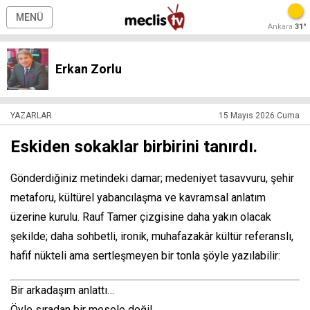
MENÜ
Ankara
31°
Erkan Zorlu
YAZARLAR
15 Mayıs 2026 Cuma
Eskiden sokaklar birbirini tanırdı.
Gönderdiğiniz metindeki damar; medeniyet tasavvuru, şehir
metaforu, kültürel yabancılaşma ve kavramsal anlatım
üzerine kurulu. Rauf Tamer çizgisine daha yakın olacak
şekilde; daha sohbetli, ironik, muhafazakâr kültür referanslı,
hafif nükteli ama sertleşmeyen bir tonla şöyle yazılabilir:
Bir arkadaşım anlattı…
Öyle sıradan bir mesele değil.